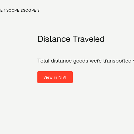
E 1
SCOPE 2
SCOPE 3
Distance Traveled
Total distance goods were transported w
View in NIVI